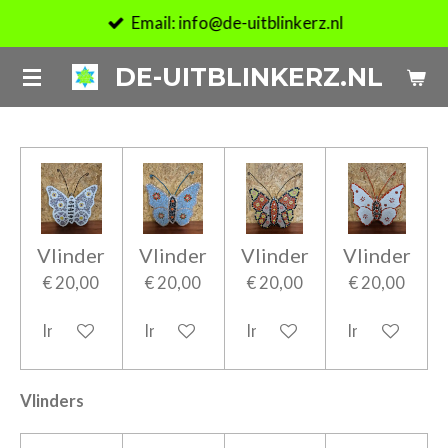
Email: info@de-uitblinkerz.nl
Ga
direct
DE-UITBLINKERZ.NL
naar
de
hoofdinhoud
Vlinder
Vlinder
Vlinder
Vlinder
€ 20,00
€ 20,00
€ 20,00
€ 20,00
In winkelwagen
In winkelwagen
In winkelwagen
In winkelwag
Vlinders