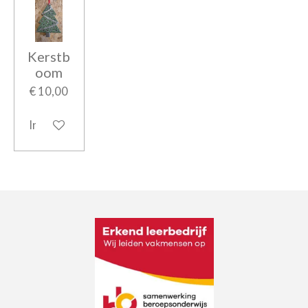
Kerstb
oom
€ 10,00
In winkelwagen