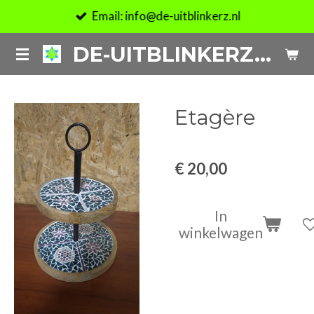
Email: info@de-uitblinkerz.nl
Ga
direct
DE-UITBLINKERZ.NL
naar
de
hoofdinhoud
Etagère
€ 20,00
In
winkelwagen