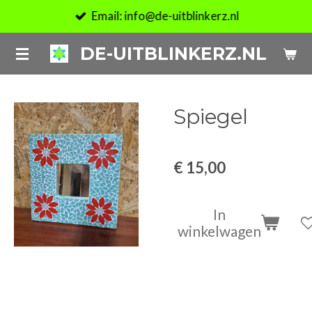
Email: info@de-uitblinkerz.nl
Ga
direct
DE-UITBLINKERZ.NL
naar
de
hoofdinhoud
Spiegel
€ 15,00
In
winkelwagen