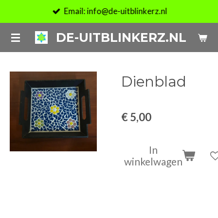
Email: info@de-uitblinkerz.nl
Ga
direct
DE-UITBLINKERZ.NL
naar
de
hoofdinhoud
Dienblad
€ 5,00
In
winkelwagen