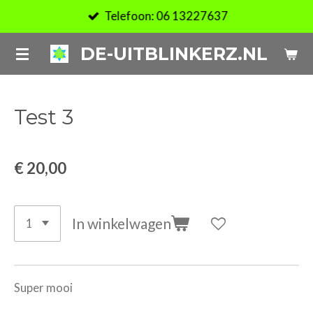
Telefoon: 06 13227637
Ga
direct
DE-UITBLINKERZ.NL
naar
de
hoofdinhoud
Test 3
€ 20,00
In winkelwagen
Super mooi