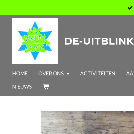
Ga
direct
naar
de
DE-UITBLINK
hoofdinhoud
HOME
OVER ONS
ACTIVITEITEN
AA
NIEUWS