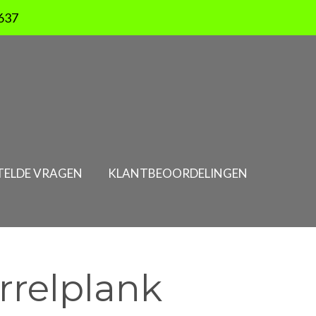
637
TELDE VRAGEN
KLANTBEOORDELINGEN
orrelplank