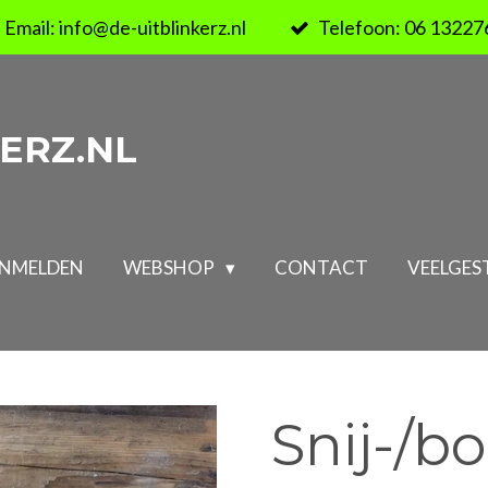
Email: info@de-uitblinkerz.nl
Telefoon: 06 13227
ERZ.NL
NMELDEN
WEBSHOP
CONTACT
VEELGES
Snij-/b