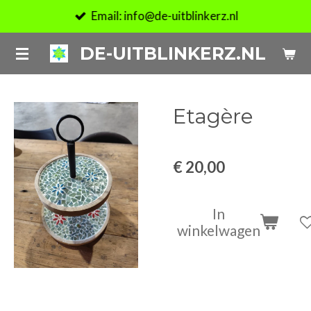
Email: info@de-uitblinkerz.nl
Ga
direct
DE-UITBLINKERZ.NL
naar
de
hoofdinhoud
Etagère
€ 20,00
In
winkelwagen