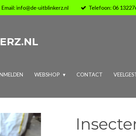
Email: info@de-uitblinkerz.nl
Telefoon: 06 13227
ERZ.NL
NMELDEN
WEBSHOP
CONTACT
VEELGES
Insecte