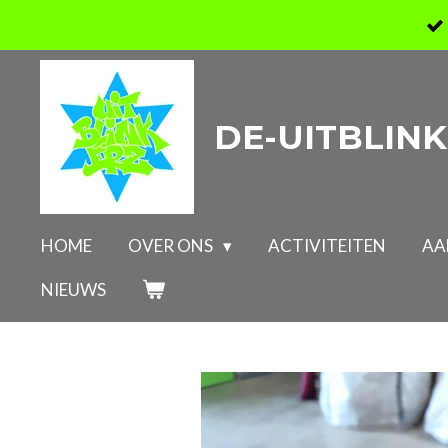
Ga
direct
naar
de
DE-UITBLINK
hoofdinhoud
HOME
OVER ONS
ACTIVITEITEN
AA
NIEUWS