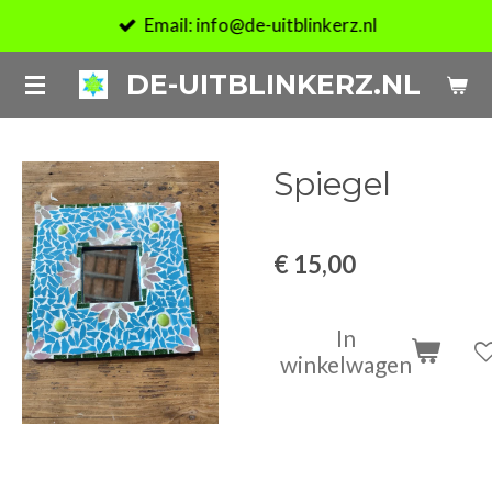
Email: info@de-uitblinkerz.nl
Ga
direct
DE-UITBLINKERZ.NL
naar
de
hoofdinhoud
Spiegel
€ 15,00
In
winkelwagen